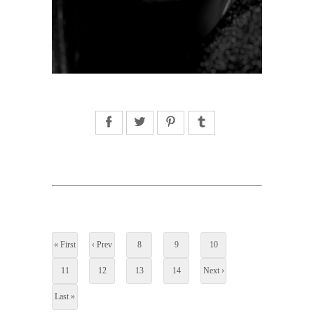
Facebook
Twitter
Pinterest
Tumblr
« First
‹ Prev
8
9
10
11
12
13
14
Next ›
Last »